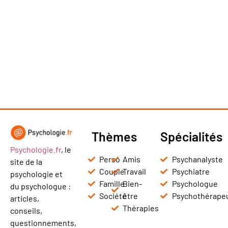
Thèmes
Spécialités
Psychologie.fr
, le
Perso
Amis
Psychanalyste
site de la
Couple
Travail
Psychiatre
psychologie et
Famille
Bien-
Psychologue
du psychologue :
Société
être
Psychothérape
articles,
Thérapies
conseils,
questionnements,