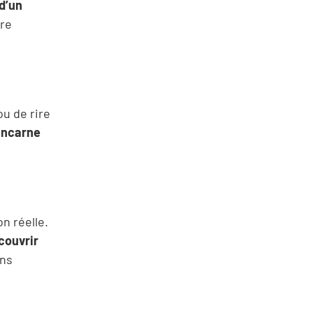
d’un
tre
ou de rire
 incarne
n réelle.
couvrir
ons