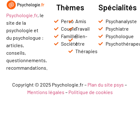
Thèmes
Spécialités
Psychologie.fr
, le
Perso
Amis
Psychanalyste
site de la
Couple
Travail
Psychiatre
psychologie et
Famille
Bien-
Psychologue
du psychologue :
Société
être
Psychothérape
articles,
Thérapies
conseils,
questionnements,
recommandations.
Copyright © 2025 Psychologie.fr –
Plan du site psys
–
Mentions légales
–
Politique de cookies