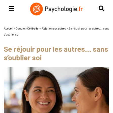
Accueil
>
Couple
>
Célibat(s)
>
Relation aux autres
>
Se réjouir pour les autres… sans
s’oublier soi
Se réjouir pour les autres… sans
s’oublier soi