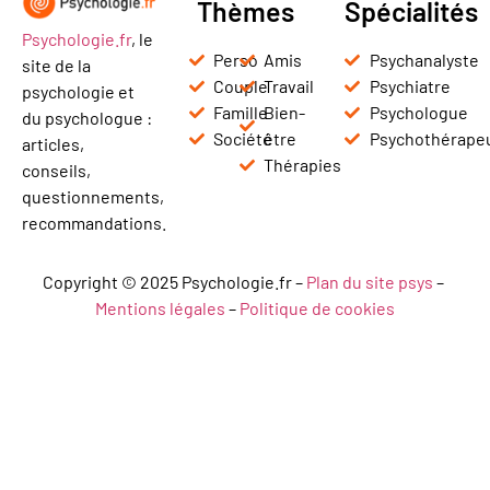
Thèmes
Spécialités
Psychologie.fr
, le
Perso
Amis
Psychanalyste
site de la
Couple
Travail
Psychiatre
psychologie et
Famille
Bien-
Psychologue
du psychologue :
Société
être
Psychothérape
articles,
Thérapies
conseils,
questionnements,
recommandations.
Copyright © 2025 Psychologie.fr –
Plan du site psys
–
Mentions légales
–
Politique de cookies