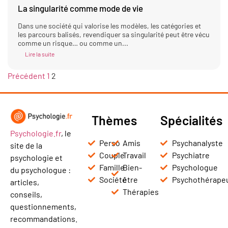
La singularité comme mode de vie
Dans une société qui valorise les modèles, les catégories et
les parcours balisés, revendiquer sa singularité peut être vécu
comme un risque… ou comme un...
Lire la suite
Précédent
1
2
Thèmes
Spécialités
Psychologie.fr
, le
Perso
Amis
Psychanalyste
site de la
Couple
Travail
Psychiatre
psychologie et
Famille
Bien-
Psychologue
du psychologue :
Société
être
Psychothérape
articles,
Thérapies
conseils,
questionnements,
recommandations.