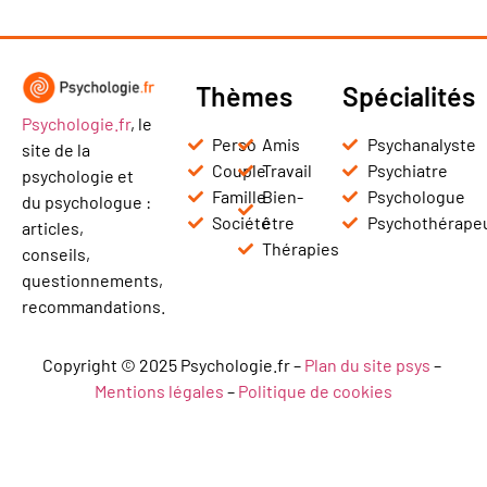
Thèmes
Spécialités
Psychologie.fr
, le
Perso
Amis
Psychanalyste
site de la
Couple
Travail
Psychiatre
psychologie et
Famille
Bien-
Psychologue
du psychologue :
Société
être
Psychothérape
articles,
Thérapies
conseils,
questionnements,
recommandations.
Copyright © 2025 Psychologie.fr –
Plan du site psys
–
Mentions légales
–
Politique de cookies