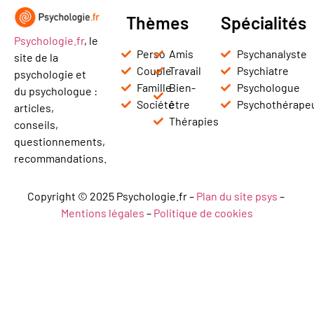
Thèmes
Spécialités
Psychologie.fr
, le
Perso
Amis
Psychanalyste
site de la
Couple
Travail
Psychiatre
psychologie et
Famille
Bien-
Psychologue
du psychologue :
Société
être
Psychothérape
articles,
Thérapies
conseils,
questionnements,
recommandations.
Copyright © 2025 Psychologie.fr –
Plan du site psys
–
Mentions légales
–
Politique de cookies