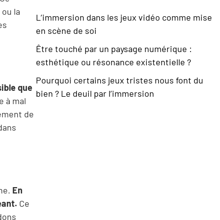
 ou la
L’immersion dans les jeux vidéo comme mise
es
en scène de soi
Être touché par un paysage numérique :
esthétique ou résonance existentielle ?
Pourquoi certains jeux tristes nous font du
sible que
bien ? Le deuil par l’immersion
e à mal
sement de
 dans
rne.
En
eant.
Ce
ndons