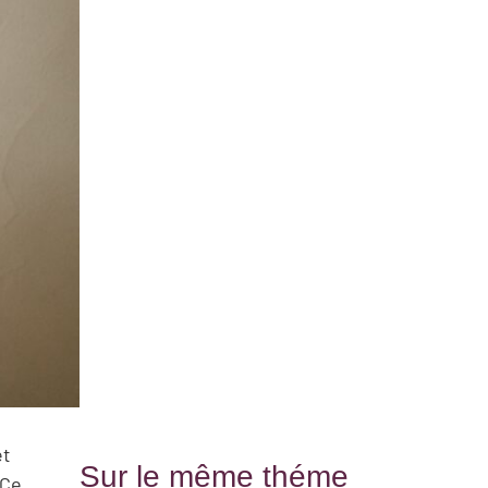
et
Sur le même théme
 Ce