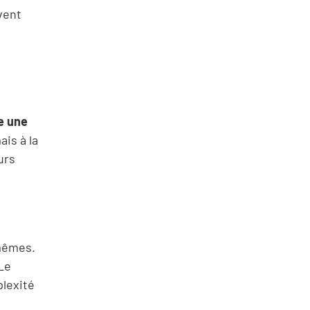
vent
ue une
ais à la
urs
-mêmes.
Le
plexité