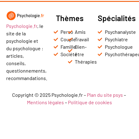
Thèmes
Spécialités
Psychologie.fr
, le
Perso
Amis
Psychanalyste
site de la
Couple
Travail
Psychiatre
psychologie et
Famille
Bien-
Psychologue
du psychologue :
Société
être
Psychothérape
articles,
Thérapies
conseils,
questionnements,
recommandations.
Copyright © 2025 Psychologie.fr –
Plan du site psys
–
Mentions légales
–
Politique de cookies