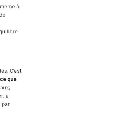
as même à
 de
quilibre
ies. C’est
 ce que
iaux,
r, à
 par