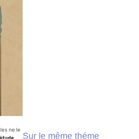
les ne le
Sur le même théme
iétude