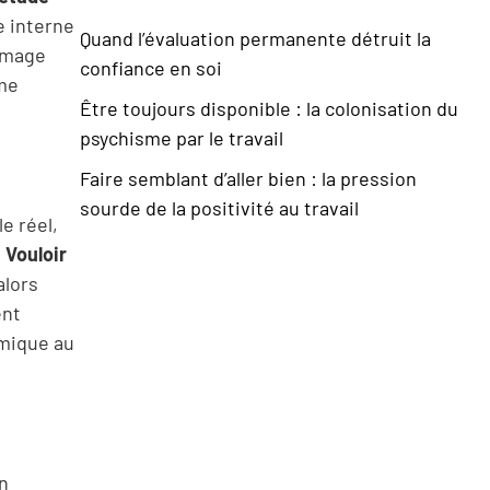
e interne
Quand l’évaluation permanente détruit la
’image
confiance en soi
ême
Être toujours disponible : la colonisation du
psychisme par le travail
Faire semblant d’aller bien : la pression
sourde de la positivité au travail
e réel,
.
Vouloir
alors
ent
omique au
en