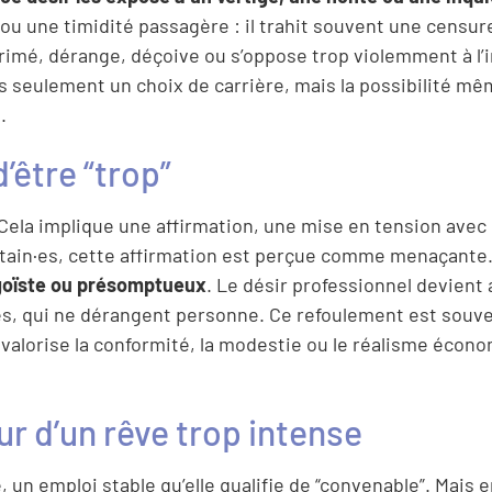
u ou une timidité passagère : il trahit souvent une censur
 exprimé, dérange, déçoive ou s’oppose trop violemment à l
 pas seulement un choix de carrière, mais la possibilité m
.
’être “trop”
Cela implique une affirmation, une mise en tension avec l
certain·es, cette affirmation est perçue comme menaçante
égoïste ou présomptueux
. Le désir professionnel devient 
les, qui ne dérangent personne. Ce refoulement est souv
 valorise la conformité, la modestie ou le réalisme écon
ur d’un rêve trop intense
e, un emploi stable qu’elle qualifie de “convenable”. Mais 