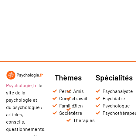
Thèmes
Spécialités
Psychologie.fr
, le
Perso
Amis
Psychanalyste
site de la
Couple
Travail
Psychiatre
psychologie et
Famille
Bien-
Psychologue
du psychologue :
Société
être
Psychothérape
articles,
Thérapies
conseils,
questionnements,