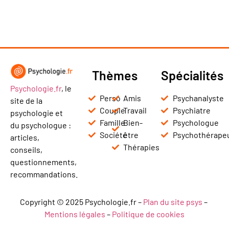
Thèmes
Spécialités
Psychologie.fr
, le
Perso
Amis
Psychanalyste
site de la
Couple
Travail
Psychiatre
psychologie et
Famille
Bien-
Psychologue
du psychologue :
Société
être
Psychothérape
articles,
Thérapies
conseils,
questionnements,
recommandations.
Copyright © 2025 Psychologie.fr –
Plan du site psys
–
Mentions légales
–
Politique de cookies