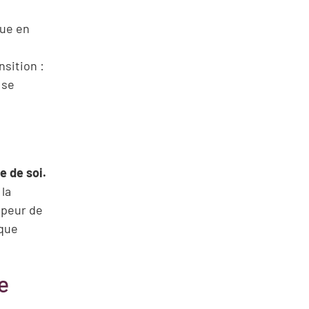
ue en
nsition :
 se
e de soi.
 la
 peur de
sque
e