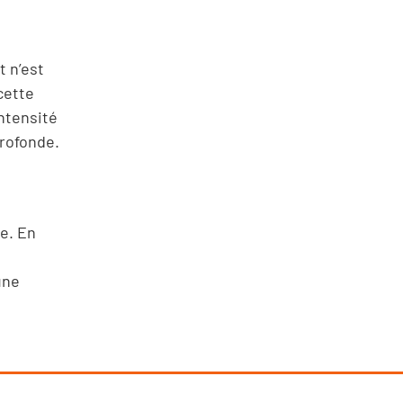
 n’est
 cette
intensité
profonde.
ue. En
une