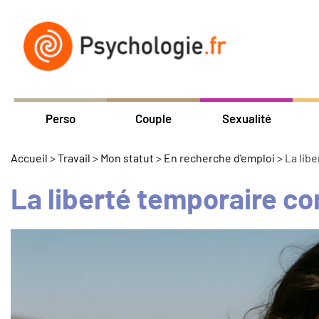
Perso
Couple
Sexualité
Accueil
>
Travail
>
Mon statut
>
En recherche d'emploi
>
La lib
La liberté temporaire co