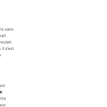
is sans
mait
voulait
.
Il s’est
e
ssi
se
ette
eur.