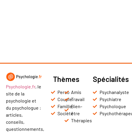
Thèmes
Spécialités
Psychologie.fr
, le
Perso
Amis
Psychanalyste
site de la
Couple
Travail
Psychiatre
psychologie et
Famille
Bien-
Psychologue
du psychologue :
Société
être
Psychothérape
articles,
Thérapies
conseils,
questionnements,