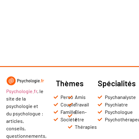
Thèmes
Spécialités
Psychologie.fr
, le
Perso
Amis
Psychanalyste
site de la
Couple
Travail
Psychiatre
psychologie et
Famille
Bien-
Psychologue
du psychologue :
Société
être
Psychothérape
articles,
Thérapies
conseils,
questionnements,