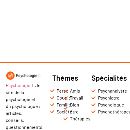
Thèmes
Spécialités
Psychologie.fr
, le
Perso
Amis
Psychanalyste
site de la
Couple
Travail
Psychiatre
psychologie et
Famille
Bien-
Psychologue
du psychologue :
Société
être
Psychothérape
articles,
Thérapies
conseils,
questionnements,