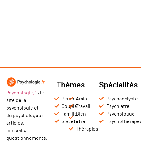
Thèmes
Spécialités
Psychologie.fr
, le
Perso
Amis
Psychanalyste
site de la
Couple
Travail
Psychiatre
psychologie et
Famille
Bien-
Psychologue
du psychologue :
Société
être
Psychothérape
articles,
Thérapies
conseils,
questionnements,