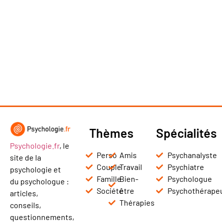
Thèmes
Spécialités
Psychologie.fr
, le
Perso
Amis
Psychanalyste
site de la
Couple
Travail
Psychiatre
psychologie et
Famille
Bien-
Psychologue
du psychologue :
Société
être
Psychothérape
articles,
Thérapies
conseils,
questionnements,