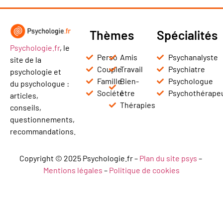
Thèmes
Spécialités
Psychologie.fr
, le
Perso
Amis
Psychanalyste
site de la
Couple
Travail
Psychiatre
psychologie et
Famille
Bien-
Psychologue
du psychologue :
Société
être
Psychothérape
articles,
Thérapies
conseils,
questionnements,
recommandations.
Copyright © 2025 Psychologie.fr –
Plan du site psys
–
Mentions légales
–
Politique de cookies