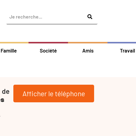
Famille
Société
Amis
Travail
 de
Afficher le téléphone
ès
-