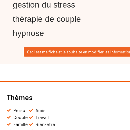
gestion du stress
thérapie de couple
hypnose
Ceci est ma fiche et je souhaite en modifier les informatio
Thèmes
Perso
Amis
Couple
Travail
Famille
Bien-être