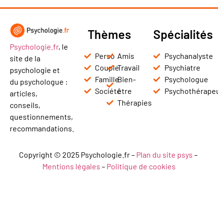
Thèmes
Spécialités
Psychologie.fr
, le
Perso
Amis
Psychanalyste
site de la
Couple
Travail
Psychiatre
psychologie et
Famille
Bien-
Psychologue
du psychologue :
Société
être
Psychothérape
articles,
Thérapies
conseils,
questionnements,
recommandations.
Copyright © 2025 Psychologie.fr –
Plan du site psys
–
Mentions légales
–
Politique de cookies