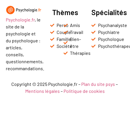
Thèmes
Spécialités
Psychologie.fr
, le
Perso
Amis
Psychanalyste
site de la
Couple
Travail
Psychiatre
psychologie et
Famille
Bien-
Psychologue
du psychologue :
Société
être
Psychothérape
articles,
Thérapies
conseils,
questionnements,
recommandations.
Copyright © 2025 Psychologie.fr –
Plan du site psys
–
Mentions légales
–
Politique de cookies