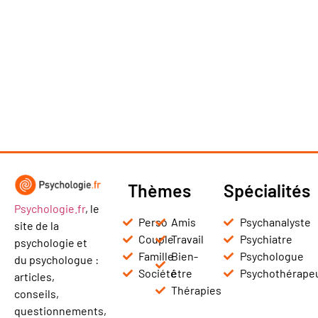
Thèmes
Spécialités
Psychologie.fr
, le
Perso
Amis
Psychanalyste
site de la
Couple
Travail
Psychiatre
psychologie et
Famille
Bien-
Psychologue
du psychologue :
Société
être
Psychothérape
articles,
Thérapies
conseils,
questionnements,