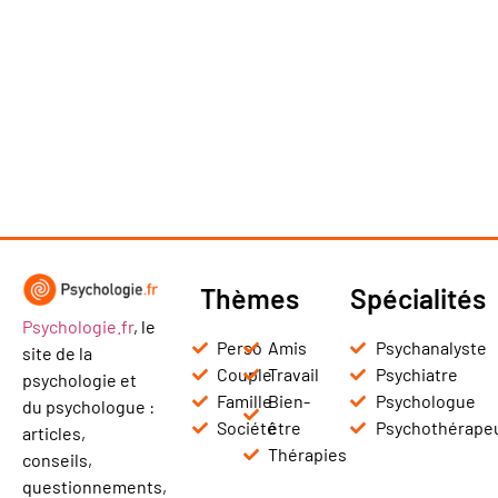
Thèmes
Spécialités
Psychologie.fr
, le
Perso
Amis
Psychanalyste
site de la
Couple
Travail
Psychiatre
psychologie et
Famille
Bien-
Psychologue
du psychologue :
Société
être
Psychothérape
articles,
Thérapies
conseils,
questionnements,