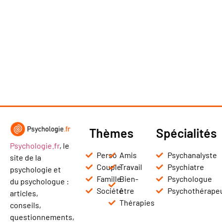
Thèmes
Spécialités
Psychologie.fr
, le
Perso
Amis
Psychanalyste
site de la
Couple
Travail
Psychiatre
psychologie et
Famille
Bien-
Psychologue
du psychologue :
Société
être
Psychothérape
articles,
Thérapies
conseils,
questionnements,