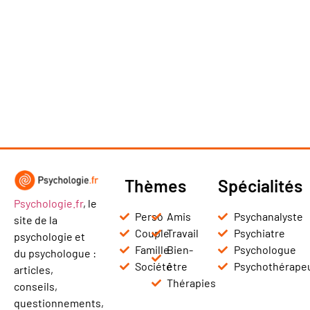
Thèmes
Spécialités
Psychologie.fr
, le
Perso
Amis
Psychanalyste
site de la
Couple
Travail
Psychiatre
psychologie et
Famille
Bien-
Psychologue
du psychologue :
Société
être
Psychothérape
articles,
Thérapies
conseils,
questionnements,