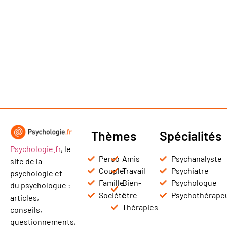
Thèmes
Spécialités
Psychologie.fr
, le
Perso
Amis
Psychanalyste
site de la
Couple
Travail
Psychiatre
psychologie et
Famille
Bien-
Psychologue
du psychologue :
Société
être
Psychothérape
articles,
Thérapies
conseils,
questionnements,