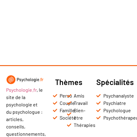
Thèmes
Spécialités
Psychologie.fr
, le
Perso
Amis
Psychanalyste
site de la
Couple
Travail
Psychiatre
psychologie et
Famille
Bien-
Psychologue
du psychologue :
Société
être
Psychothérape
articles,
Thérapies
conseils,
questionnements,