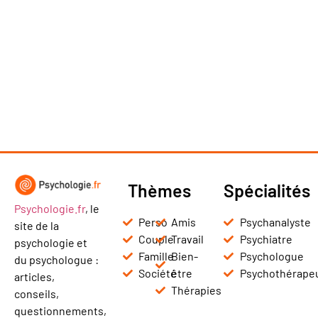
Thèmes
Spécialités
Psychologie.fr
, le
Perso
Amis
Psychanalyste
site de la
Couple
Travail
Psychiatre
psychologie et
Famille
Bien-
Psychologue
du psychologue :
Société
être
Psychothérape
articles,
Thérapies
conseils,
questionnements,