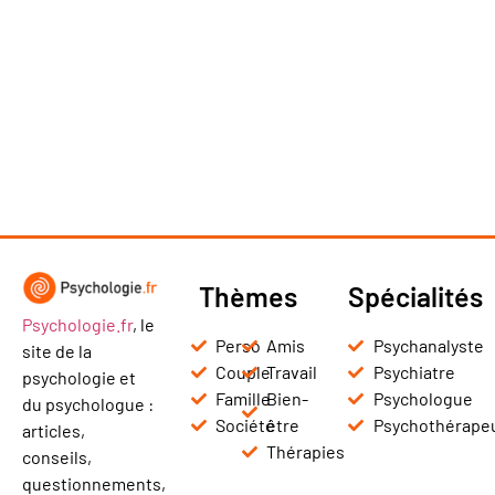
Thèmes
Spécialités
Psychologie.fr
, le
Perso
Amis
Psychanalyste
site de la
Couple
Travail
Psychiatre
psychologie et
Famille
Bien-
Psychologue
du psychologue :
Société
être
Psychothérape
articles,
Thérapies
conseils,
questionnements,