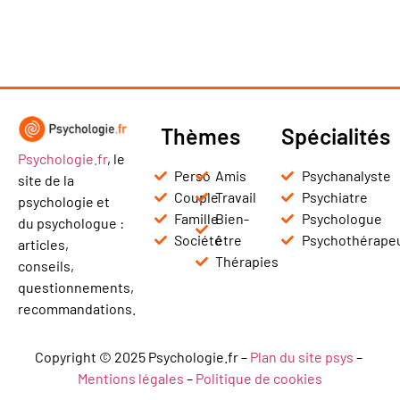
Thèmes
Spécialités
Psychologie.fr
, le
Perso
Amis
Psychanalyste
site de la
Couple
Travail
Psychiatre
psychologie et
Famille
Bien-
Psychologue
du psychologue :
Société
être
Psychothérape
articles,
Thérapies
conseils,
questionnements,
recommandations.
Copyright © 2025 Psychologie.fr –
Plan du site psys
–
Mentions légales
–
Politique de cookies