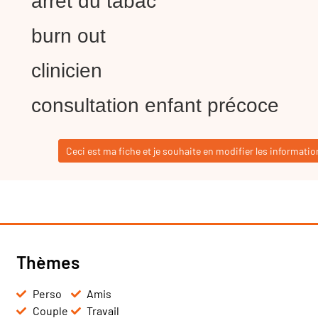
arrêt du tabac
burn out
clinicien
consultation enfant précoce
Ceci est ma fiche et je souhaite en modifier les informatio
Thèmes
Perso
Amis
Couple
Travail