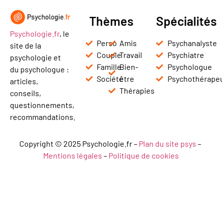
Thèmes
Spécialités
Psychologie.fr
, le
Perso
Amis
Psychanalyste
site de la
Couple
Travail
Psychiatre
psychologie et
Famille
Bien-
Psychologue
du psychologue :
Société
être
Psychothérape
articles,
Thérapies
conseils,
questionnements,
recommandations.
Copyright © 2025 Psychologie.fr –
Plan du site psys
–
Mentions légales
–
Politique de cookies