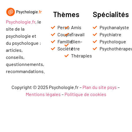
Thèmes
Spécialités
Psychologie.fr
, le
Perso
Amis
Psychanalyste
site de la
Couple
Travail
Psychiatre
psychologie et
Famille
Bien-
Psychologue
du psychologue :
Société
être
Psychothérape
articles,
Thérapies
conseils,
questionnements,
recommandations.
Copyright © 2025 Psychologie.fr –
Plan du site psys
–
Mentions légales
–
Politique de cookies