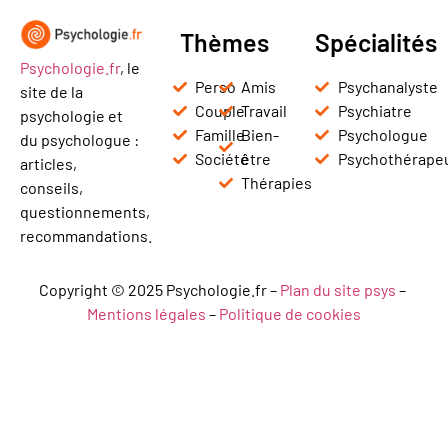
Thèmes
Spécialités
Psychologie.fr
, le
Perso
Amis
Psychanalyste
site de la
Couple
Travail
Psychiatre
psychologie et
Famille
Bien-
Psychologue
du psychologue :
Société
être
Psychothérape
articles,
Thérapies
conseils,
questionnements,
recommandations.
Copyright © 2025 Psychologie.fr –
Plan du site psys
–
Mentions légales
–
Politique de cookies