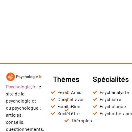
Thèmes
Spécialités
Psychologie.fr
, le
Perso
Amis
Psychanalyste
site de la
Couple
Travail
Psychiatre
psychologie et
Famille
Bien-
Psychologue
du psychologue :
Société
être
Psychothérape
articles,
Thérapies
conseils,
questionnements,