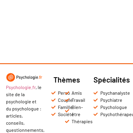
Thèmes
Spécialités
Psychologie.fr
, le
Perso
Amis
Psychanalyste
site de la
Couple
Travail
Psychiatre
psychologie et
Famille
Bien-
Psychologue
du psychologue :
Société
être
Psychothérape
articles,
Thérapies
conseils,
questionnements,