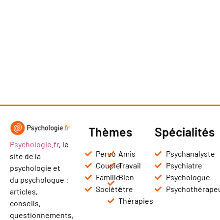
Thèmes
Spécialités
Psychologie.fr
, le
Perso
Amis
Psychanalyste
site de la
Couple
Travail
Psychiatre
psychologie et
Famille
Bien-
Psychologue
du psychologue :
Société
être
Psychothérape
articles,
Thérapies
conseils,
questionnements,