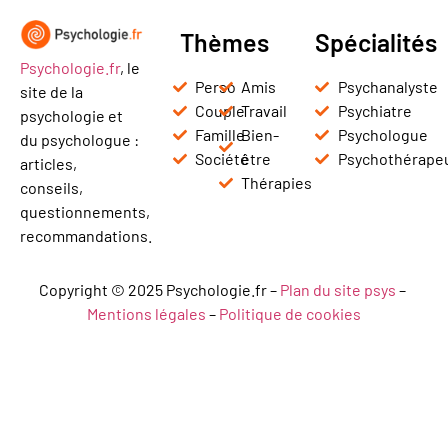
Thèmes
Spécialités
Psychologie.fr
, le
Perso
Amis
Psychanalyste
site de la
Couple
Travail
Psychiatre
psychologie et
Famille
Bien-
Psychologue
du psychologue :
Société
être
Psychothérape
articles,
Thérapies
conseils,
questionnements,
recommandations.
Copyright © 2025 Psychologie.fr –
Plan du site psys
–
Mentions légales
–
Politique de cookies