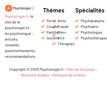
Thèmes
Spécialités
Psychologie.fr
, le
Perso
Amis
Psychanalyste
site de la
Couple
Travail
Psychiatre
psychologie et
Famille
Bien-
Psychologue
du psychologue :
Société
être
Psychothérape
articles,
Thérapies
conseils,
questionnements,
recommandations.
Copyright © 2025 Psychologie.fr –
Plan du site psys
–
Mentions légales
–
Politique de cookies