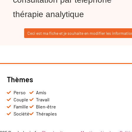
thérapie analytique
Ceci est ma fiche et je souhaite en modifier les informatio
Thèmes
Perso
Amis
Couple
Travail
Famille
Bien-être
Société
Thérapies