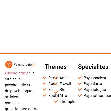
Thèmes
Spécialités
Psychologie.fr
, le
Perso
Amis
Psychanalyste
site de la
Couple
Travail
Psychiatre
psychologie et
Famille
Bien-
Psychologue
du psychologue :
Société
être
Psychothérape
articles,
Thérapies
conseils,
questionnements,