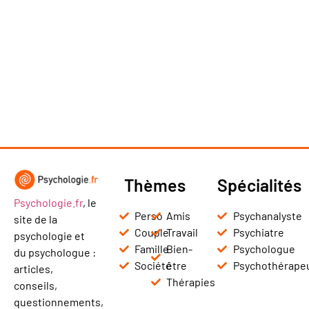
Thèmes
Spécialités
Psychologie.fr
, le
Perso
Amis
Psychanalyste
site de la
Couple
Travail
Psychiatre
psychologie et
Famille
Bien-
Psychologue
du psychologue :
Société
être
Psychothérape
articles,
Thérapies
conseils,
questionnements,