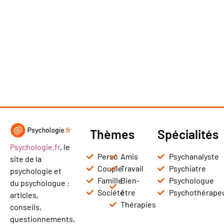
Thèmes
Spécialités
Psychologie.fr
, le
Perso
Amis
Psychanalyste
site de la
Couple
Travail
Psychiatre
psychologie et
Famille
Bien-
Psychologue
du psychologue :
Société
être
Psychothérape
articles,
Thérapies
conseils,
questionnements,