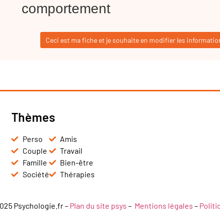
comportement
Ceci est ma fiche et je souhaite en modifier les informatio
Thèmes
Perso
Amis
Couple
Travail
Famille
Bien-être
Société
Thérapies
025 Psychologie.fr –
Plan du site psys
–
Mentions légales
–
Polit