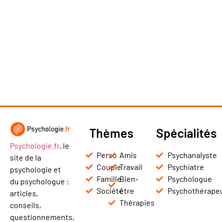
Thèmes
Spécialités
Psychologie.fr
, le
Perso
Amis
Psychanalyste
site de la
Couple
Travail
Psychiatre
psychologie et
Famille
Bien-
Psychologue
du psychologue :
Société
être
Psychothérape
articles,
Thérapies
conseils,
questionnements,