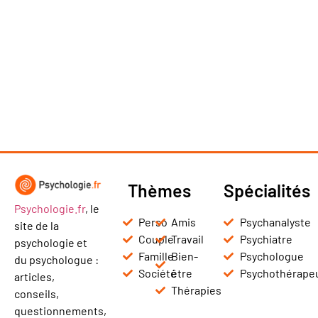
Thèmes
Spécialités
Psychologie.fr
, le
Perso
Amis
Psychanalyste
site de la
Couple
Travail
Psychiatre
psychologie et
Famille
Bien-
Psychologue
du psychologue :
Société
être
Psychothérape
articles,
Thérapies
conseils,
questionnements,